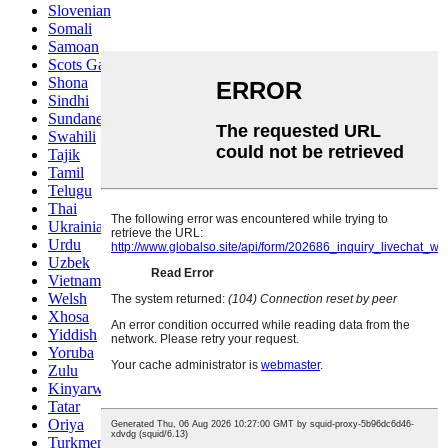
Slovenian
Somali
Samoan
Scots Gaelic
Shona
Sindhi
Sundanese
Swahili
Tajik
Tamil
Telugu
Thai
Ukrainian
Urdu
Uzbek
Vietnamese
Welsh
Xhosa
Yiddish
Yoruba
Zulu
Kinyarwanda
Tatar
Oriya
Turkmen