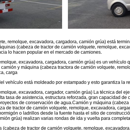
te, remolque, excavadora, cargadora, camión grúa) está terminad
uinas (cabeza de tractor de camión volquete, remolque, excav
ncia lo hacen popular en el mercado de camiones.
emolque, excavadora, cargadora, camión grúa) es un vehículo 
 camión y máquina (cabeza tractora de camión volquete, remo
ca, carga
el vehículo está moldeado por estampado y esto garantiza la re
olque, excavadora, cargador, camión grúa) La técnica del eje e
lta tasa de asistencia, estructura reforzada, gran capacidad de
, proyectos de conservación de agua.Camión y máquina (cabeza 
a de tractor de camión volquete, remolque, excavadora, cargad
ormigón o ladrillos desde la fuente hasta el sitio de construc
ión grúa) realizan varias rondas de ida y vuelta para completar
s (cabeza de tractor de camión volquete, remolque, excavador