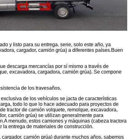
o y listo para su entrega. serie, solo este año, ya
adora, cargador, camión grúa) a diferentes países.Buen
que descarga mercancías por sí mismo a través de
lque, excavadora, cargadora, camión grúa). Se compone
sistencia de los travesaños.
xclusiva de los vehículos se jacta de características
 carga, todo lo que lo hace adecuado para proyectos de
de tractor de camión volquete, remolque, excavadora,
or, camión grúa) se utilizan generalmente para
ción.A menudo, estos camiones y máquinas (cabeza tractora
 la entrega de materiales de construcción.
a, cargador, camión grúa) durante muchos años, sabemos