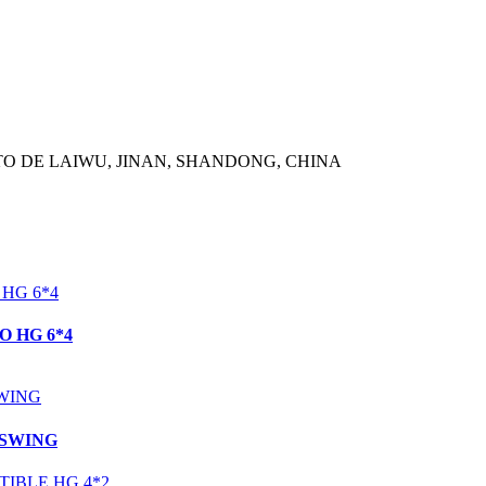
ITO DE LAIWU, JINAN, SHANDONG, CHINA
HG 6*4
 HG 6*4
WING
 SWING
IBLE HG 4*2