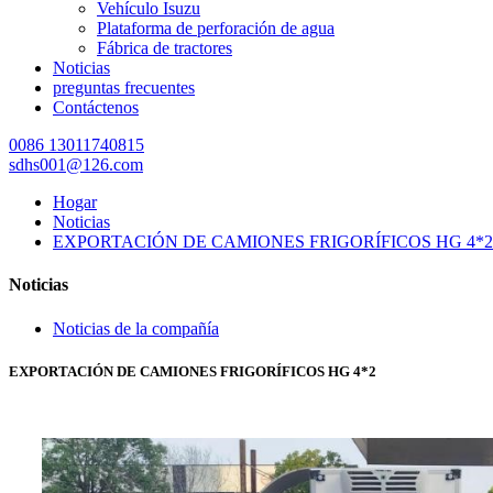
Vehículo Isuzu
Plataforma de perforación de agua
Fábrica de tractores
Noticias
preguntas frecuentes
Contáctenos
0086 13011740815
sdhs001@126.com
Hogar
Noticias
EXPORTACIÓN DE CAMIONES FRIGORÍFICOS HG 4*2
Noticias
Noticias de la compañía
EXPORTACIÓN DE CAMIONES FRIGORÍFICOS HG 4*2